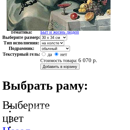
Автор:
Корнелиссен Корнелис
Арт-стиль
Голландская живопись
Тематика:
Быт и жизнь людей
Выберите размер:
Тип исполнения:
Подрамник:
Текстурный гель:
да
нет
6 070
р.
Стоимость товара:
Выбрать раму:
Выберите
очистить фильтр цвета
цвет