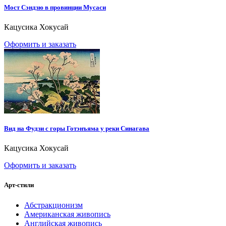
Мост Сэндзю в провинции Мусаси
Кацусика Хокусай
Оформить и заказать
Вид на Фудзи с горы Готэнъяма у реки Синагава
Кацусика Хокусай
Оформить и заказать
Арт-стили
Абстракционизм
Американская живопись
Английская живопись