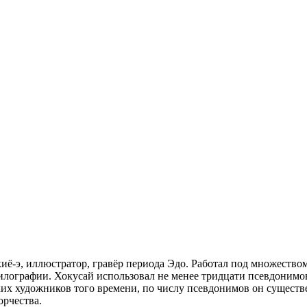
-э, иллюстратор, гравёр периода Эдо. Работал под множеством
илографии. Хокусай использовал не менее тридцати псевдонимов
их художников того времени, по числу псевдонимов он существ
орчества.