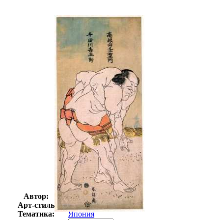
Автор:
Кацусика Хокусай
Арт-стиль
Восточная культура
Тематика:
Япония