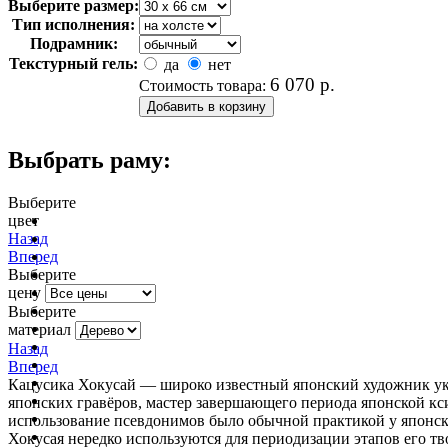
Выберите размер:
Тип исполнения:
Подрамник:
Текстурный гель:
да
нет
6 070
р.
Стоимость товара:
Выбрать раму:
Выберите
цвет
очистить фильтр цвета
Назад
Вперед
Выберите
цену
Выберите
материал
Назад
Вперед
Кацусика Хокусай — широко известный японский художник укиё
японских гравёров, мастер завершающего периода японской кс
использование псевдонимов было обычной практикой у японск
Хокусая нередко используются для периодизации этапов его тв