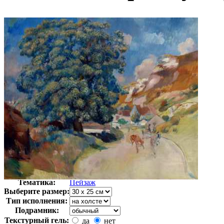
Автор:
Ренуар Пьер
Арт-стиль
Импрессионизм
Тематика:
Пейзаж
Выберите размер:
Тип исполнения:
Подрамник:
Текстурный гель:
да
нет