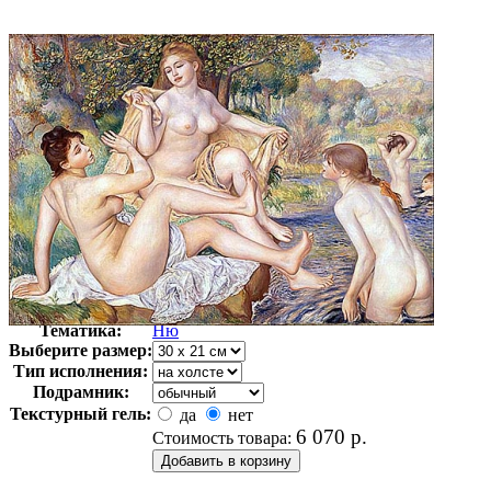
Автор:
Ренуар Пьер
Арт-стиль
Импрессионизм
Тематика:
Ню
Выберите размер:
Тип исполнения:
Подрамник:
Текстурный гель:
да
нет
6 070
р.
Стоимость товара: