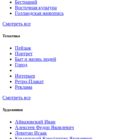
Бестиарий
Восточная культура
Голландская живопись
Смотреть все
Тематика
Пейзаж
Портрет
Быт и жизнь людей
Город
Интерьер
Ретро-Плакат
Реклама
Смотреть все
Художники
Айвазовский Иван
Алексеев Федор Яковлевич
Левитан Исаак
Крыжицкий Константин Яковлевич