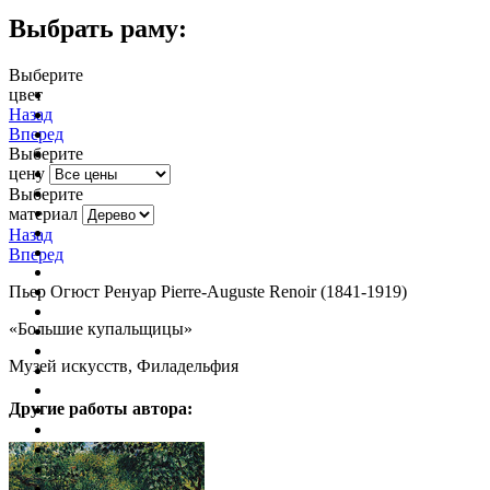
Выбрать раму:
Выберите
цвет
очистить фильтр цвета
Назад
Вперед
Выберите
цену
Выберите
материал
Назад
Вперед
Пьер Огюст Ренуар Pierre-Auguste Renoir (1841-1919)
«Большие купальщицы»
Музей искусств, Филадельфия
Другие работы автора: