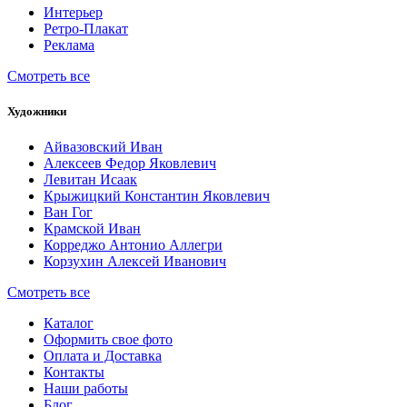
Интерьер
Ретро-Плакат
Реклама
Смотреть все
Художники
Айвазовский Иван
Алексеев Федор Яковлевич
Левитан Исаак
Крыжицкий Константин Яковлевич
Ван Гог
Крамской Иван
Корреджо Антонио Аллегри
Корзухин Алексей Иванович
Смотреть все
Каталог
Оформить свое фото
Оплата и Доставка
Контакты
Наши работы
Блог