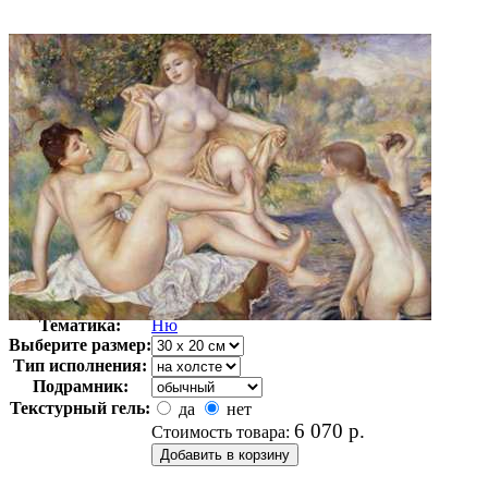
Автор:
Ренуар Пьер
Арт-стиль
Импрессионизм
Тематика:
Ню
Выберите размер:
Тип исполнения:
Подрамник:
Текстурный гель:
да
нет
6 070
р.
Стоимость товара: