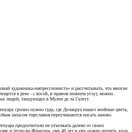
знай художника-импрессиониста» и рассчитывать, что многие
щется в реке - с косой, в правом нижнем углу), можно
рах людей, танцующих в Мулен де ла Галетт.
Ренуару срочно нужно туда, где Делакруа нашел знойные цвета,
 любым запасом тщеславия переучиваются писать заново.
нуара предпочитали не отъезжать далеко от своих
зме и тесно во Франции, ему 40 лет и ему нужно решить, куда