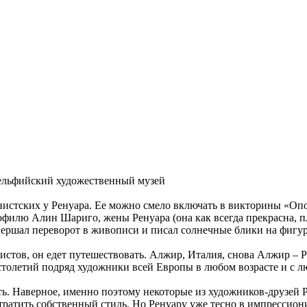
дельфийский художественный музей
истских у Ренуара. Ее можно смело включать в викторины «Опо
филю Алин Шариго, жены Ренуара (она как всегда прекрасна, пле
совершал переворот в живописи и писал солнечные блики на фигу
нистов, он едет путешествовать. Алжир, Италия, снова Алжир – 
о столетий подряд художники всей Европы в любом возрасте и с
. Наверное, именно поэтому некоторые из художников-друзей Ре
тратить собственный стиль. Но Ренуару уже тесно в импрессиони