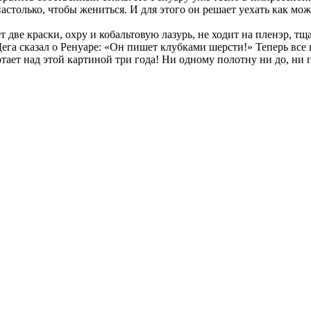
столько, чтобы жениться. И для этого он решает уехать как мо
две краски, охру и кобальтовую лазурь, не ходит на пленэр, тщ
га сказал о Ренуаре: «Он пишет клубками шерсти!» Теперь все 
ает над этой картиной три года! Ни одному полотну ни до, ни п