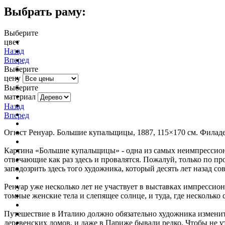
Выбрать раму:
Выберите
цвет
очистить фильтр цвета
Назад
Вперед
Выберите
цену
Выберите
материал
Назад
Вперед
Огюст
Ренуар
. Большие купальщицы, 1887, 115×170 см. Фила
Картина
«Большие купальщицы» - одна из самых неимпрессион
отвечающие как раз здесь и провалятся.
Пожалуй, только по про
заподозрить здесь того художника, который десять лет назад 
Ренуар уже несколько лет не участвует в выставках импрессио
томные женские тела и слепящее солнце, и туда, где нескольк
Путешествие в Италию должно обязательно художника изменить
деревенских домов, и даже в Париже бывали редко. Чтобы не у