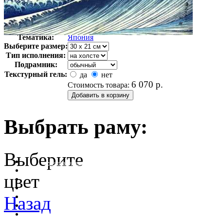
Автор:
Кацусика Хокусай
Арт-стиль
Восточная культура
Тематика:
Япония
Выберите размер:
Тип исполнения:
Подрамник:
Текстурный гель:
да
нет
6 070
р.
Стоимость товара:
Выбрать раму:
Выберите
очистить фильтр цвета
цвет
Назад