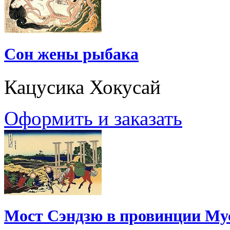
Сон жены рыбака
Кацусика Хокусай
Оформить и заказать
Мост Сэндзю в провинции Му