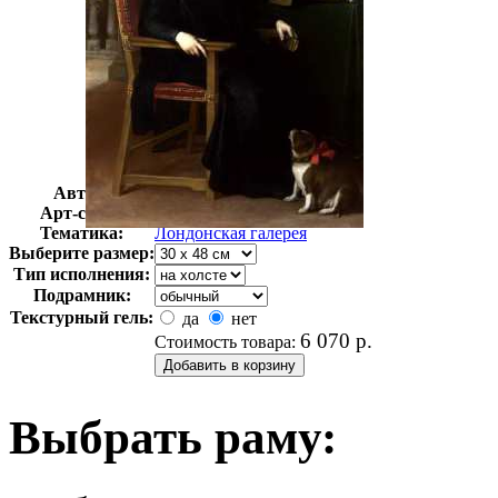
Автор:
Мурильо Бартоломе
Арт-стиль
Английская живопись
Тематика:
Лондонская галерея
Выберите размер:
Тип исполнения:
Подрамник:
Текстурный гель:
да
нет
6 070
р.
Стоимость товара:
Выбрать раму: