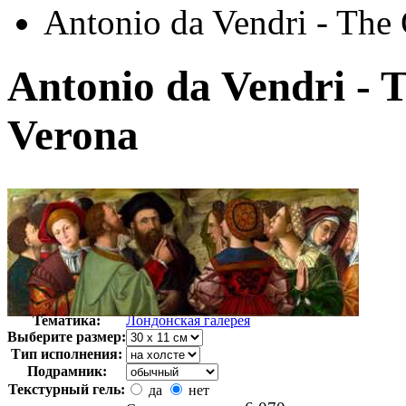
Antonio da Vendri - The 
Antonio da Vendri - T
Verona
Автор:
Неизвестно
Арт-стиль
Английская живопись
Тематика:
Лондонская галерея
Выберите размер:
Тип исполнения:
Подрамник:
Текстурный гель:
да
нет