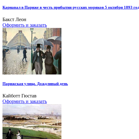
Карнавал в Париже в честь прибытия русских моряков 5 октября 1893 го
Бакст Леон
Оформить и заказать
Парижская улица. Дождливый день
Кайботт Гюстав
Оформить и заказать