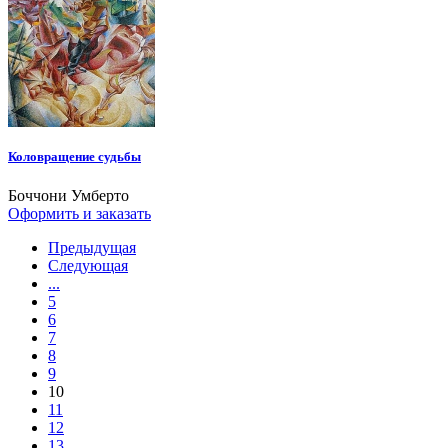
Коловращение судьбы
Боччони Умберто
Оформить и заказать
Предыдущая
Следующая
...
5
6
7
8
9
10
11
12
13