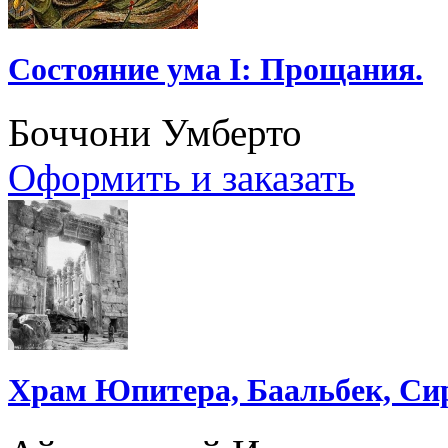
Состояние ума I: Прощания.
Боччони Умберто
Оформить и заказать
Храм Юпитера, Баальбек, Си