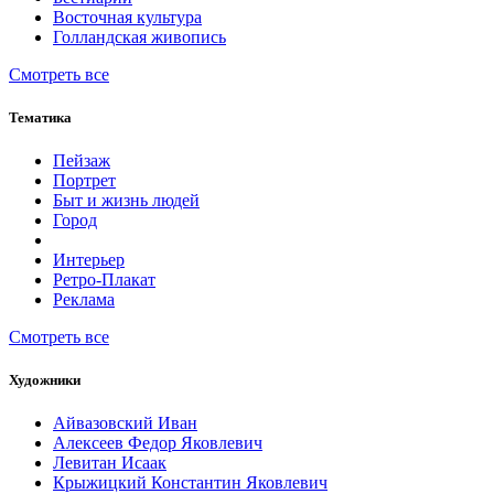
Восточная культура
Голландская живопись
Смотреть все
Тематика
Пейзаж
Портрет
Быт и жизнь людей
Город
Интерьер
Ретро-Плакат
Реклама
Смотреть все
Художники
Айвазовский Иван
Алексеев Федор Яковлевич
Левитан Исаак
Крыжицкий Константин Яковлевич