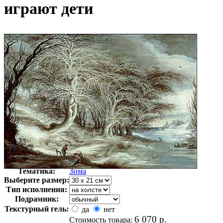
играют дети
Автор:
Лейтенс Гейсбрехт
Арт-стиль
Немецкая живопись
Тематика:
Зима
Выберите размер:
Тип исполнения:
Подрамник:
Текстурный гель:
да
нет
6 070
р.
Стоимость товара: