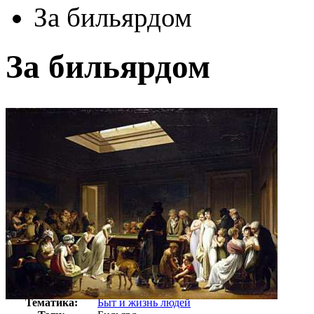
За бильярдом
За бильярдом
Автор:
Неизвестно
Арт-стиль
Абстракционизм
Тематика:
Быт и жизнь людей