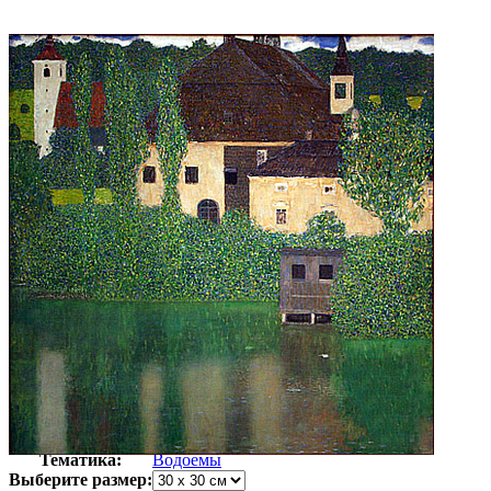
Автор:
Климт Густав
Арт-стиль
Модерн
Тематика:
Водоемы
Выберите размер: