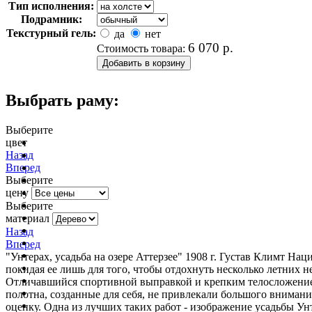
Тип исполнения:
Подрамник:
Текстурный гель:
да
нет
6 070
р.
Стоимость товара:
Выбрать раму:
Выберите
цвет
очистить фильтр цвета
Назад
Вперед
Выберите
цену
Выберите
материал
Назад
Вперед
"Унтерах, усадьба на озере Аттерзее" 1908 г. Густав Климт На
покидая ее лишь для того, чтобы отдохнуть несколько летних 
Отличавшийся спортивной выправкой и крепким телосложением,
полотна, созданные для себя, не привлекали большого вниман
оценку. Одна из лучших таких работ - изображение усадьбы Унт