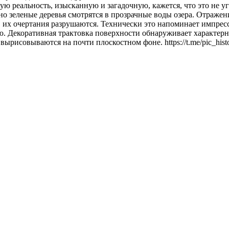
 реальность, изысканную и загадочную, кажется, что это не уг
но зеленые деревья смотрятся в прозрачные воды озера. Отражени
 их очертания разрушаются. Технически это напоминает импресс
ю. Декоративная трактовка поверхности обнаруживает характерно
рисовываются на почти плоскостном фоне. https://t.me/pic_hist