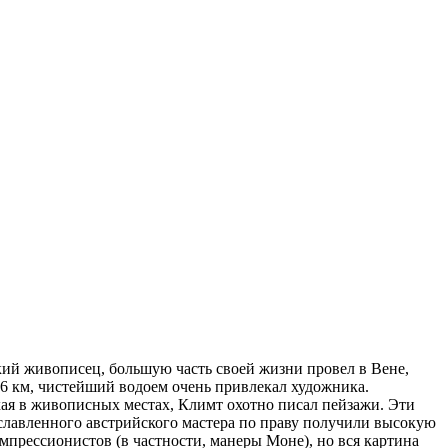
ский живописец, большую часть своей жизни провел в Вене,
46 км, чистейший водоем очень привлекал художника.
ая в живописных местах, Климт охотно писал пейзажи. Эти
славленного австрийского мастера по праву получили высокую
импрессионистов (в частности, манеры Моне), но вся картина