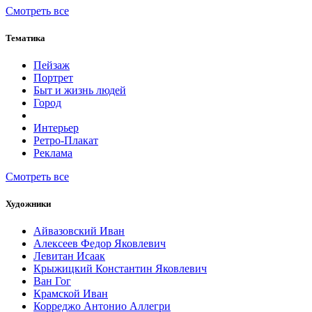
Смотреть все
Тематика
Пейзаж
Портрет
Быт и жизнь людей
Город
Интерьер
Ретро-Плакат
Реклама
Смотреть все
Художники
Айвазовский Иван
Алексеев Федор Яковлевич
Левитан Исаак
Крыжицкий Константин Яковлевич
Ван Гог
Крамской Иван
Корреджо Антонио Аллегри