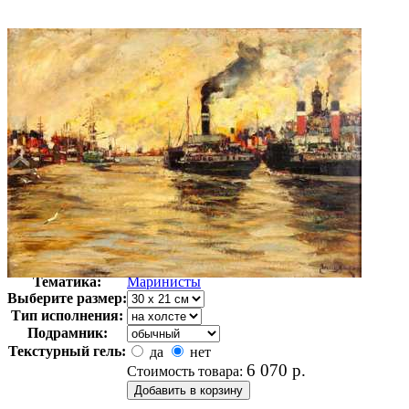
Автор:
Кэй Джеймс
Арт-стиль
Импрессионизм
Тематика:
Маринисты
Выберите размер:
Тип исполнения:
Подрамник:
Текстурный гель:
да
нет
6 070
р.
Стоимость товара: