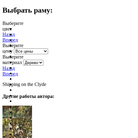
Выбрать раму:
Выберите
цвет
очистить фильтр цвета
Назад
Вперед
Выберите
цену
Выберите
материал
Назад
Вперед
Shipping on the Clyde
Другие работы автора: