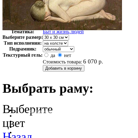
Автор:
Клаузен Джордж
Арт-стиль
Английская живопись
Тематика:
Быт и жизнь людей
Выберите размер:
Тип исполнения:
Подрамник:
Текстурный гель:
да
нет
6 070
р.
Стоимость товара:
Выбрать раму:
Выберите
очистить фильтр цвета
цвет
Назад