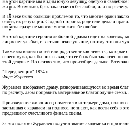
На этой картине мы видим юную девушку, одетую в свадебное п
жизни. Возможно, брак заключается без любви, или по расчету,
В 19 веке было большой проблемой то, что многие браки заклю
семьи, их репутации. С одной стороны, родители делали правил
понятна сразу: не многие могли жить без любви.
На этой картине героиня любовной драмы сидит на коленях, за
лицах нет улыбки, и застыло некое уныние, потому что они чув
Также мы видим гостей или родственников невесты, которые ст
своего мужа, как бы показывая, что ее брак был заключен по лю
этой девушке. Но неизвестно, что произойдет дальше. Возможно
"Перед венцом" 1874 г.
Фирс Журавлев
Журавлев изображает драму, разворачивающуюся во время благо
по расчету, дабы поправить материальное благополучие семьи
Произведение живописец поместил в интерьере дома, полного 
застывшая с караваем на подносе, не знают, как вести себя в
предвещают счастливого финала сцены.
За это полотно Журавлев получил звание академика и признан