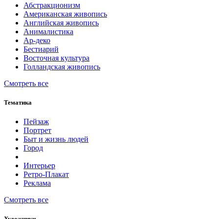
Абстракционизм
Американская живопись
Английская живопись
Анималистика
Ар-деко
Бестиарий
Восточная культура
Голландская живопись
Смотреть все
Тематика
Пейзаж
Портрет
Быт и жизнь людей
Город
Интерьер
Ретро-Плакат
Реклама
Смотреть все
Художники