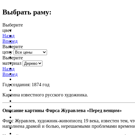
Выбрать раму:
Выберите
цвет
очистить фильтр цвета
Назад
Вперед
Выберите
цену
Выберите
материал
Назад
Вперед
Год создания: 1874 год
Картина известного русского художника.
Описание картины Фирса Журавлева «Перед венцом»
Фирс Журавлев, художник-живописец 19 века, известен тем, ч
наполнена драмой и болью, нерешаемыми проблемами времени 