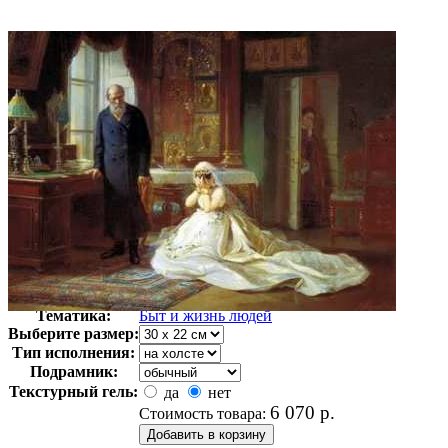
Автор:
Журавлев Фирс
Арт-стиль
Русская живопись XIX века
Тематика:
Быт и жизнь людей
Выберите размер:
Тип исполнения:
Подрамник:
Текстурный гель:
да
нет
6 070
р.
Стоимость товара: