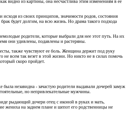
как видно из картины, она несчастлива этим изменениям в ее
и исходя из своих принципов, значимости родов, состояния
 брак будет долгим, на всю жизнь. Но драма такого подхода
немолодые родители, которые выбрали для нее этот путь. На их
время они удивлены, подавлены и растеряны.
весты, также чувствуют ее боль. Женщина держит под руку
о не всем так везет в этой жизни. Но никто не в силах помочь
который скоро пройдет.
ке была незавидна - зачастую родители выдавали дочерей замуж
остоятельные, но непривлекательные мужчины.
виде рыдающий дочери отец с иконой в руках и мать,
ние жениха на заднем плане и шепот его родственницы не