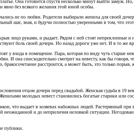
латье. Она готовится спустя несколько минут выйти замуж. Но, 
 и явно без всякого желания этой юной особы.
чались не по любви. Родители выбирали жениха для своей дочер
ьный шаг, зная, и будучи полностью уверенными в том, что этот
крыв лицо руками, и рыдает. Рядом с ней стоят непреклонные и 
ствуют боль своей дочери. Но назад дороги уже нет. И в то же 
оят у входа в помещение. Пара, которая по виду чуть старше не
бви. И она снисходительно смотрит на невесту, как бы говоря, чт
, бракосочетание расстроится, а может быть, это только порыв, 
словения отцом дочери перед свадьбой. Женская судьба в 19 ве
. Женихами молодых невест становились богатые старики или с
икон, что выдает в хозяевах набожных людей. Растерянный при 
 этой неожиданной и до неприличия неловкой ситуации. Негодова
ие публики.