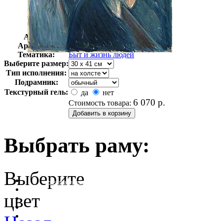
Автор:
Мунк Эдвард
Арт-стиль
Экспрессионизм
Тематика:
Быт и жизнь людей
Выберите размер:
Тип исполнения:
Подрамник:
Текстурный гель:
да
нет
6 070
р.
Стоимость товара:
Выбрать раму:
Выберите
очистить фильтр цвета
цвет