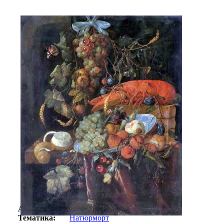
Автор:
Хем де Ян
Арт-стиль
Голландская живопись
Тематика:
Натюрморт