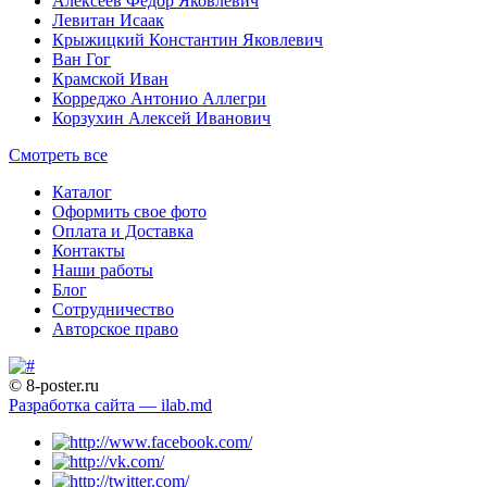
Алексеев Федор Яковлевич
Левитан Исаак
Крыжицкий Константин Яковлевич
Ван Гог
Крамской Иван
Корреджо Антонио Аллегри
Корзухин Алексей Иванович
Смотреть все
Каталог
Оформить свое фото
Оплата и Доставка
Контакты
Наши работы
Блог
Сотрудничество
Авторское право
© 8-poster.ru
Разработка сайта — ilab.md