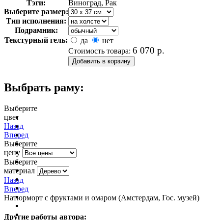
Тэги:
Виноград, Рак
Выберите размер:
Тип исполнения:
Подрамник:
Текстурный гель:
да
нет
6 070
р.
Стоимость товара:
Выбрать раму:
Выберите
цвет
очистить фильтр цвета
Назад
Вперед
Выберите
цену
Выберите
материал
Назад
Вперед
Натюрморт с фруктами и омаром (Амстердам, Гос. музей)
Другие работы автора: