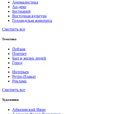
Анималистика
Ар-деко
Бестиарий
Восточная культура
Голландская живопись
Смотреть все
Тематика
Пейзаж
Портрет
Быт и жизнь людей
Город
Интерьер
Ретро-Плакат
Реклама
Смотреть все
Художники
Айвазовский Иван