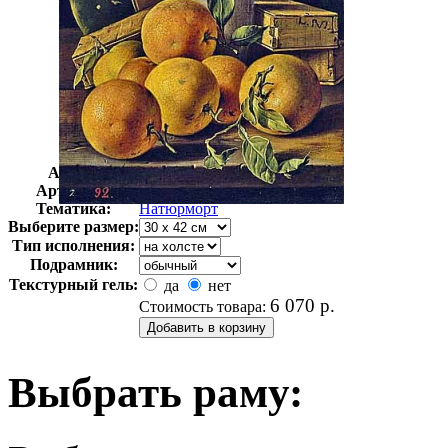
Автор:
Мелендес Луис
Арт-стиль
Голландская живопись
Тематика:
Натюрморт
Выберите размер:
Тип исполнения:
Подрамник:
Текстурный гель:
да
нет
6 070
р.
Стоимость товара:
Выбрать раму: