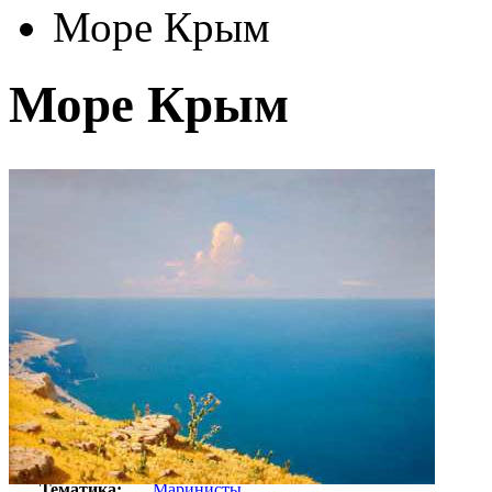
Море Крым
Море Крым
Автор:
Куинджи Архип
Арт-стиль
Русская живопись XIX века
Тематика:
Маринисты