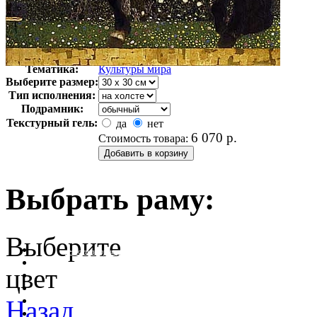
Автор:
Климт Густав
Арт-стиль
Символизм
Тематика:
Культуры мира
Выберите размер:
Тип исполнения:
Подрамник:
Текстурный гель:
да
нет
6 070
р.
Стоимость товара:
Выбрать раму:
Выберите
очистить фильтр цвета
цвет
Назад