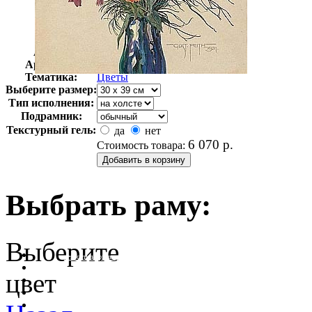
Автор:
Неизвестно
Арт-стиль
Немецкая живопись
Тематика:
Цветы
Выберите размер:
Тип исполнения:
Подрамник:
Текстурный гель:
да
нет
6 070
р.
Стоимость товара:
Выбрать раму:
Выберите
очистить фильтр цвета
цвет