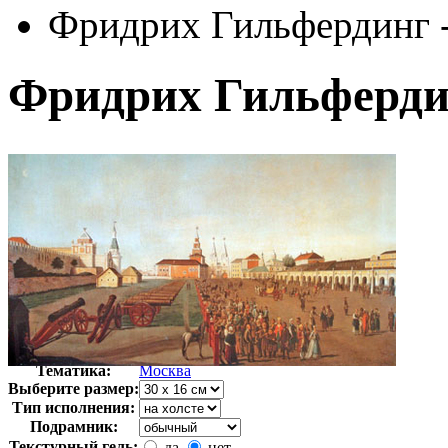
Фридрих Гильфердинг -
Фридрих Гильфердин
Автор:
Неизвестно
Арт-стиль
Русская живопись XIX века
Тематика:
Москва
Выберите размер:
Тип исполнения:
Подрамник:
Текстурный гель:
да
нет