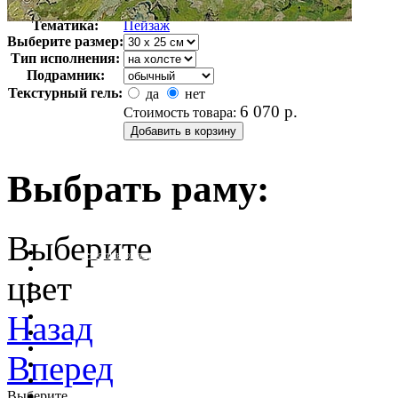
Арт-стиль
Импрессионизм
Тематика:
Пейзаж
Выберите размер:
Тип исполнения:
Подрамник:
Текстурный гель:
да
нет
6 070
р.
Стоимость товара:
Выбрать раму:
Выберите
очистить фильтр цвета
цвет
Назад
Вперед
Выберите