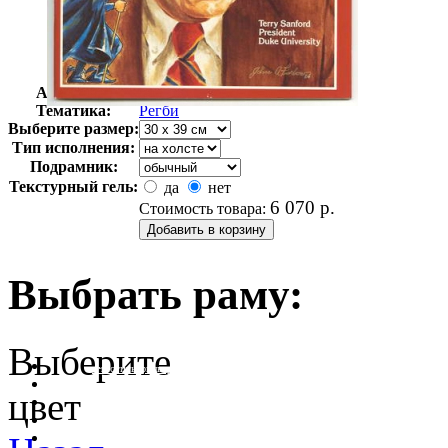
Автор:
Неизвестно
Арт-стиль
Ретро-Реклама
Тематика:
Регби
Выберите размер:
Тип исполнения:
Подрамник:
Текстурный гель:
да
нет
6 070
р.
Стоимость товара:
Выбрать раму:
Выберите
очистить фильтр цвета
цвет