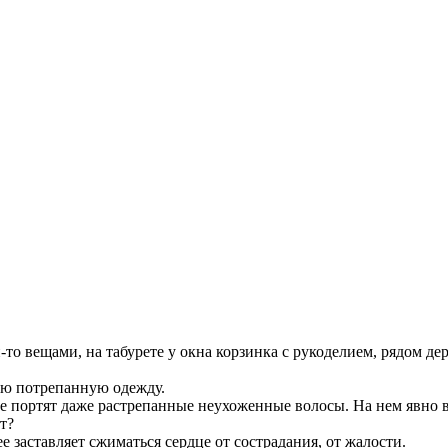
и-то вещами, на табурете у окна корзинка с рукоделием, рядом 
рую потрепанную одежду.
 не портят даже растрепанные неухоженные волосы. На нем явн
ет?
е заставляет сжиматься сердце от сострадания, от жалости.