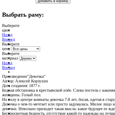
Выбрать раму:
Выберите
цвет
очистить фильтр цвета
Назад
Вперед
Выберите
цену
Выберите
материал
Назад
Вперед
Произведение"Девочка"
Автор: Алексей Корзухин
Дата создания: 1877 г.
Бедная обстановка в крестьянской избе. Слева постель с каким
женщины. Голый пол.
На полу в центре комнаты девочка 7-8 лет, босая, одетая в ста
Девочка о чем-то мечтает или просто задумалась. Милое лицо
девочки. Невольно приходит такая мысль: какое будущее ее жд
Беспросветная бедность, отсутствие какой-то надежды на лучше