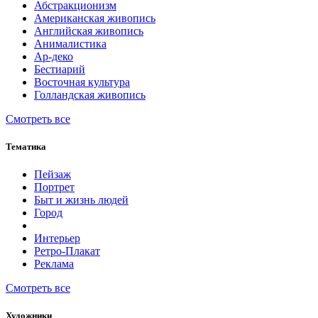
Абстракционизм
Американская живопись
Английская живопись
Анималистика
Ар-деко
Бестиарий
Восточная культура
Голландская живопись
Смотреть все
Тематика
Пейзаж
Портрет
Быт и жизнь людей
Город
Интерьер
Ретро-Плакат
Реклама
Смотреть все
Художники