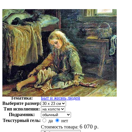
Автор:
Корзухин Алексей Иванович
Арт-стиль
Русская живопись XIX века
Тематика:
Быт и жизнь людей
Выберите размер:
Тип исполнения:
Подрамник:
Текстурный гель:
да
нет
6 070
р.
Стоимость товара: