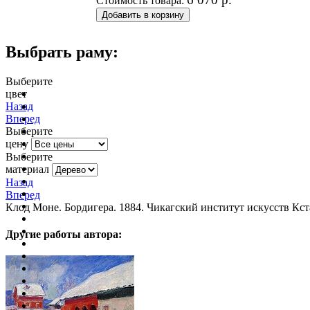
Стоимость товара:
Выбрать раму:
Выберите
цвет
очистить фильтр цвета
Назад
Вперед
Выберите
цену
Выберите
материал
Назад
Вперед
Клод Моне. Бордигера. 1884. Чикагский институт искусств Кст
Другие работы автора: