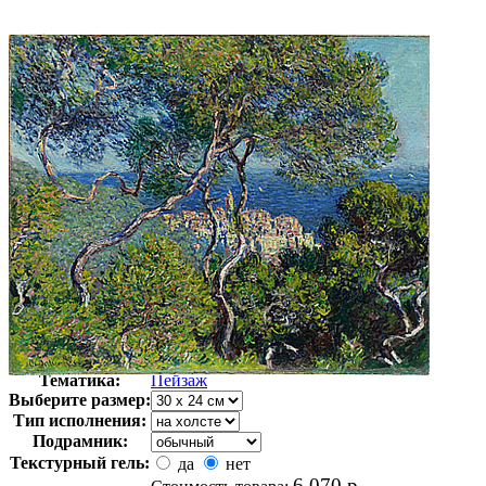
Автор:
Клод Моне
Арт-стиль
Историческая живопись
Тематика:
Пейзаж
Выберите размер:
Тип исполнения:
Подрамник:
Текстурный гель:
да
нет
6 070
р.