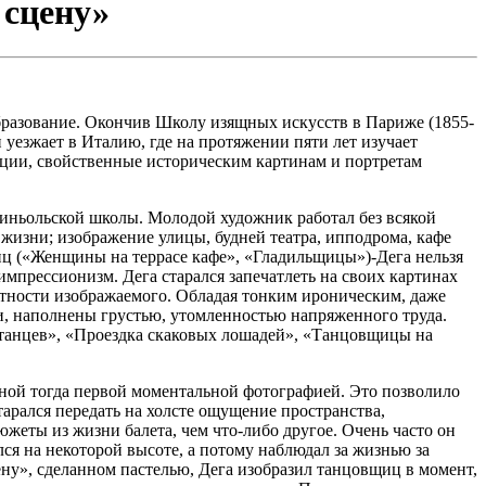
 сцену»
образование. Окончив Школу изящных искусств в Париже (1855-
 уезжает в Италию, где на протяжении пяти лет изучает
иции, свойственные историческим картинам и портретам
атиньольской школы. Молодой художник работал без всякой
жизни; изображение улицы, будней театра, ипподрома, кафе
иц («Женщины на террасе кафе», «Гладильщицы»)-Дега нельзя
импрессионизм. Дега старался запечатлеть на своих картинах
летности изображаемого. Обладая тонким ироническим, даже
ни, наполнены грустью, утомленностью напряженного труда.
 танцев», «Проездка скаковых лошадей», «Танцовщицы на
дной тогда первой моментальной фотографией. Это позволило
арался передать на холсте ощущение пространства,
южеты из жизни балета, чем что-либо другое. Очень часто он
ся на некоторой высоте, а потому наблюдал за жизнью за
ну», сделанном пастелью, Дега изобразил танцовщиц в момент,