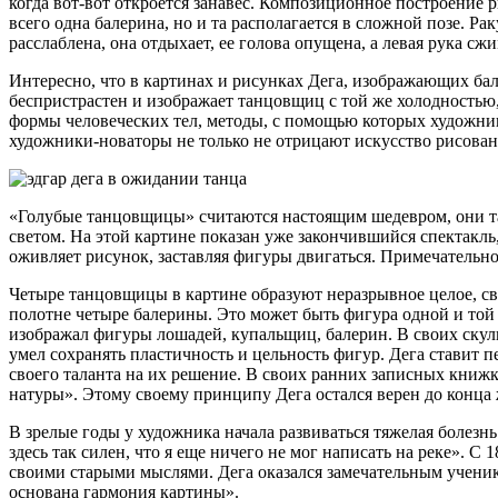
когда вот-вот откроется занавес. Композиционное построение 
всего одна балерина, но и та располагается в сложной позе. Р
расслаблена, она отдыхает, ее голова опущена, а левая рука сж
Интересно, что в картинах и рисунках Дега, изображающих б
беспристрастен и изображает танцовщиц с той же холодностью
формы человеческих тел, методы, с помощью которых художник 
художники-новаторы не только не отрицают искусство рисовани
«Голубые танцовщицы» считаются настоящим шедевром, они та
светом. На этой картине показан уже закончившийся спектакль
оживляет рисунок, заставляя фигуры двигаться. Примечательно,
Четыре танцовщицы в картине образуют неразрывное целое, св
полотне четыре балерины. Это может быть фигура одной и той 
изображал фигуры лошадей, купальщиц, балерин. В своих скул
умел сохранять пластичность и цельность фигур. Дега ставит
своего таланта на их решение. В своих ранних записных книжк
натуры». Этому своему принципу Дега остался верен до конца
В зрелые годы у художника начала развиваться тяжелая болезн
здесь так силен, что я еще ничего не мог написать на реке». С
своими старыми мыслями. Дега оказался замечательным ученик
основана гармония картины».