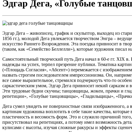
Эдгар Дега, «Голубые танцов
Эдгар Дега – живописец, график и скульптор, выходец из ста
1856 гг.), молодой Дега увлекается творчеством Энгра – ведущ
искусство Раннего Возрождения. Эта поездка привносит в тво
(таким, как «Семейство Беллелли»), которые художник писал на
Самостоятельный творческий путь Дега начал в 60-е гг. XIX в
надежды на успех, терпел презрение публики. Тематика картин
(«Площадь Согласия», «Абсент») перемежается с изображением
назвать строгим последователем импрессионизма. Он, например,
все самое выразительное, стремился подчеркнуть что-то особе
саркастическим умом, Эдгар Дега привносит некий сарказм и 
Эти трудовые будни скучны; танцовщицы, жокеи, прачки и гла
репетиции», «Голубые танцовщицы», «Гладильщицы», «Прачки
Дега сумел увидеть не поверхностные связи изображенного, а 
картинам художника воплотить в себе такие качества, которые
пластичность и весомость форм. Это и служило причиной того, 
присутствовал на репетициях, а потому имел возможность дета
кулисами с высоты, изучая сложные ракурсы и эффекты сценич