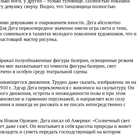
лько ноги, у других – только туловище. Полностью показана
 эту девушку сверху. Видно, что танцовщица полностью
кими девушками и очарованием юности. Дега абсолютно
ля Дега первоочередное значение имели игра света и тени,
о сомневался в талантах молодого поколения художников, что и
 настоящий мастер рисунка.
зображал полуобнаженные фигуры балерин, освещенные резким
 на миг выхватывает из темноты фигуры балерин, свет
лючено в особую среду театральной сцены.
вивающегося движения. Трудно даже сказать, изображены ли на
910 г. Эдгар Дега переключился с живописи на скульптуру. Он
ного движения, остроты и неожиданности позы и при этом
равновесие и гармонию персонажей, и направляет всю силу
ния и никогда не рисовать и не писать непосредственно с
и в Новом Орлеане. Дега писал об Америке: «Солнечный свет
тает даже газет. Он впитывает в себя красоты природы и живет
овладеть и суметь передать господствующий на котором