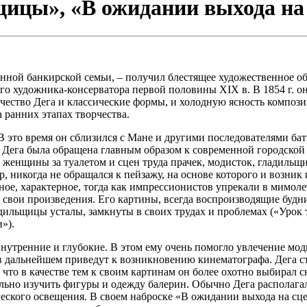
щицы», «В ожидании выхода на
ринной банкирской семьи, – получил блестящее художественное 
его художника-консерватора первой половины XIX в. В 1854 г. он
рчество Дега и классические формы, и холодную ясность композ
 ранних этапах творчества.
. В это время он сблизился с Мане и другими последователями б
 Дега была обращена главным образом к современной городской 
 женщины за туалетом и сцен труда прачек, модисток, гладильщ
 никогда не обращался к пейзажу, на основе которого и возник 
нное, характерное, тогда как импрессионистов упрекали в мимо
в свои произведения. Его картины, всегда воспроизводящие буд
дильщицы усталы, замкнуты в своих трудах и проблемах («Урок
»).
внутренние и глубокие. В этом ему очень помогло увлечение мо
 в дальнейшем приведут к возникновению кинематографа. Дега ст
что в качестве тем к своим картинам он более охотно выбирал с
льно изучить фигуры и одежду балерин. Обычно Дега располагал
еского освещения. В своем наброске «В ожидании выхода на сце