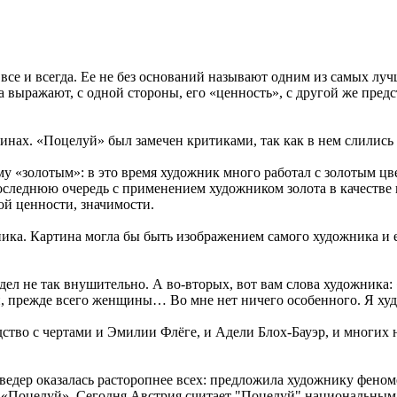
е и всегда. Ее не без оснований называют одним из самых лучш
а выражают, с одной стороны, его «ценность», с другой же пре
тинаx. «Поцелуй» был замечен критиками, так как в нем слились
у «золотым»: в это время художник много работал с золотым ц
 последнюю очередь с применением художником золота в качестве
ой ценности, значимости.
ника. Картина могла бы быть изображением самого художника и
ел не так внушительно. А во-вторых, вот вам слова художника:
ди, прежде всего женщины… Во мне нет ничего особенного. Я ху
дство с чертами и Эмилии Флёге, и Адели Блох-Бауэр, и многих
ьведер оказалась расторопнее всех: предложила художнику фено
ла «Поцелуй». Сегодня Австрия считает "Поцелуй" национальным