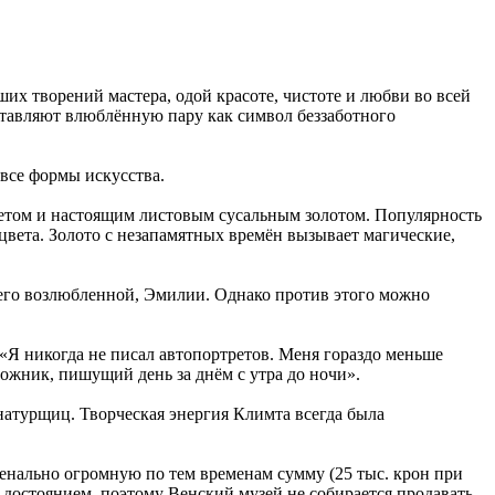
их творений мастера, одой красоте, чистоте и любви во всей
дставляют влюблённую пару как символ беззаботного
 все формы искусства.
ветом и настоящим листовым сусальным золотом. Популярность
 цвета. Золото с незапамятных времён вызывает магические,
 его возлюбленной, Эмилии. Однако против этого можно
 «Я никогда не писал автопортретов. Меня гораздо меньше
дожник, пишущий день за днём с утра до ночи».
 натурщиц. Творческая энергия Климта всегда была
менально огромную по тем временам сумму (25 тыс. крон при
 достоянием, поэтому Венский музей не собирается продавать