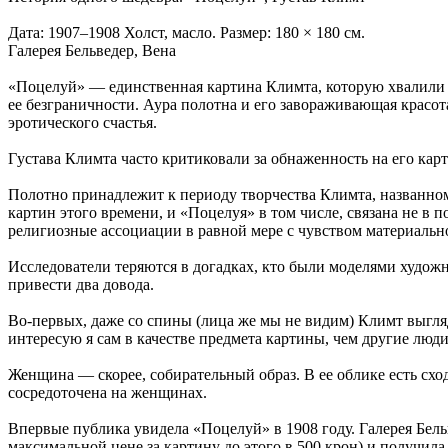
Дата: 1907–1908 Холст, масло. Размер: 180 × 180 см.
Галерея Бельведер, Вена
«Поцелуй» — единственная картина Климта, которую хвалили вс
ее безграничности. Аура полотна и его завораживающая красот
эротического счастья.
Гyстaва Климта частo кpитиковали за обнаженность на его кар
Полотно принадлежит к периоду творчества Климта, названном
картин этого времени, и «Поцелуя» в том числе, связана не в
религиозные ассоциации в равной мере с чувством материальн
Исследователи теряются в догадках, кто были моделями худож
привести два довода.
Во-первых, даже со спины (лица же мы не видим) Климт выгляд
интересую я сам в качестве предмета картины, чем другие лю
Женщина — скорее, собирательный образ. В ее облике есть схо
сосредоточена на женщинах.
Впервые публика увидела «Поцелуй» в 1908 году. Галерея Бел
максимальной цене за картину до этого в 500 крон) и получи