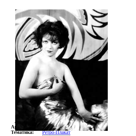
Автор:
Неизвестно
Арт-стиль
Ретро-Плакат
Тематика:
Ретро-Плакат