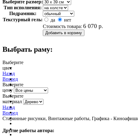
Выберите размер:
Тип исполнения:
Подрамник:
Текстурный гель:
да
нет
6 070
р.
Стоимость товара:
Выбрать раму:
Выберите
цвет
очистить фильтр цвета
Назад
Вперед
Выберите
цену
Выберите
материал
Назад
Вперед
Старинные рисунки, Винтажные работы, Графика - Киноафиши,
Другие работы автора: