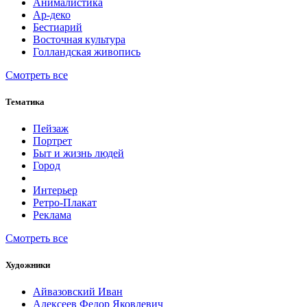
Анималистика
Ар-деко
Бестиарий
Восточная культура
Голландская живопись
Смотреть все
Тематика
Пейзаж
Портрет
Быт и жизнь людей
Город
Интерьер
Ретро-Плакат
Реклама
Смотреть все
Художники
Айвазовский Иван
Алексеев Федор Яковлевич