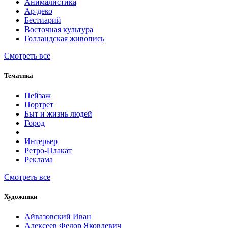
Анималистика
Ар-деко
Бестиарий
Восточная культура
Голландская живопись
Смотреть все
Тематика
Пейзаж
Портрет
Быт и жизнь людей
Город
Интерьер
Ретро-Плакат
Реклама
Смотреть все
Художники
Айвазовский Иван
Алексеев Федор Яковлевич