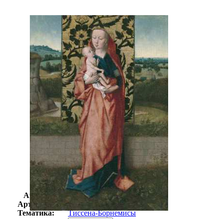
Автор:
Неизвестно
Арт-стиль
Импрессионизм
Тематика:
Тиссена-Борнемисы