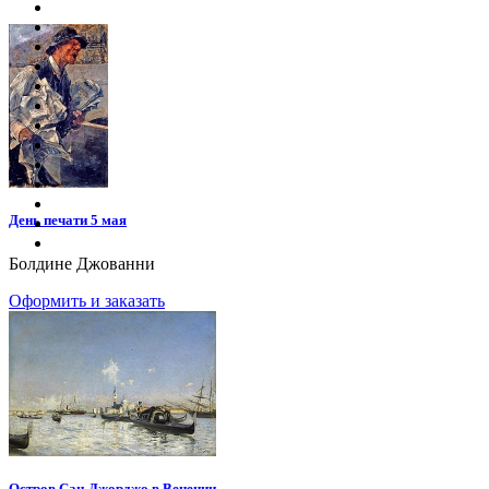
День печати 5 мая
Болдине Джованни
Оформить и заказать
Остров Сан-Джорджо в Венеции