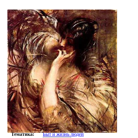
Автор:
Болдине Джованни
Арт-стиль
Итальянская живопись
Тематика:
Быт и жизнь людей