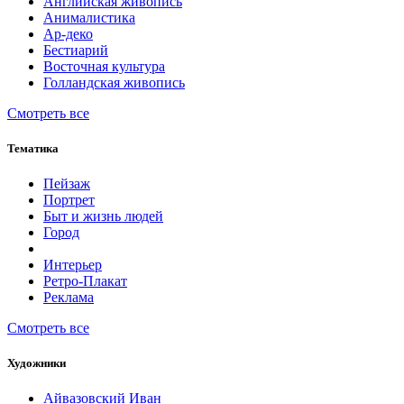
Английская живопись
Анималистика
Ар-деко
Бестиарий
Восточная культура
Голландская живопись
Смотреть все
Тематика
Пейзаж
Портрет
Быт и жизнь людей
Город
Интерьер
Ретро-Плакат
Реклама
Смотреть все
Художники
Айвазовский Иван