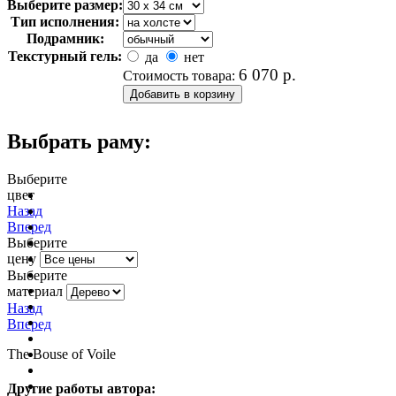
Выберите размер:
Тип исполнения:
Подрамник:
Текстурный гель:
да
нет
6 070
р.
Стоимость товара:
Выбрать раму:
Выберите
цвет
очистить фильтр цвета
Назад
Вперед
Выберите
цену
Выберите
материал
Назад
Вперед
The Bouse of Voile
Другие работы автора: