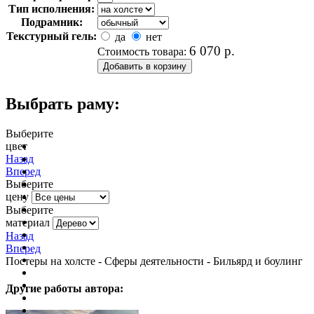
Тип исполнения:
Подрамник:
Текстурный гель:
да
нет
6 070
р.
Стоимость товара:
Выбрать раму:
Выберите
цвет
очистить фильтр цвета
Назад
Вперед
Выберите
цену
Выберите
материал
Назад
Вперед
Постеры на холсте - Сферы деятельности - Бильярд и боулинг
Другие работы автора: