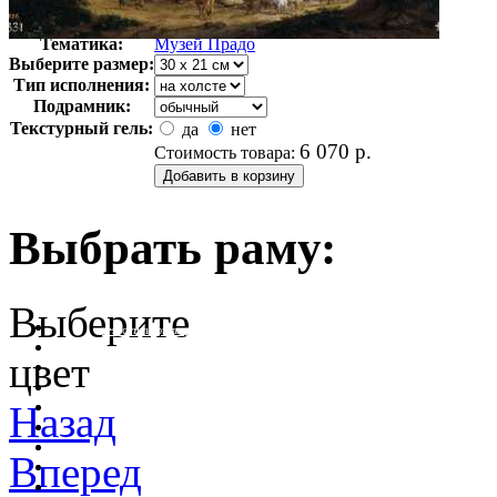
Автор:
Неизвестно
Арт-стиль
Классицизм
Тематика:
Музей Прадо
Выберите размер:
Тип исполнения:
Подрамник:
Текстурный гель:
да
нет
6 070
р.
Стоимость товара:
Выбрать раму:
Выберите
очистить фильтр цвета
цвет
Назад
Вперед