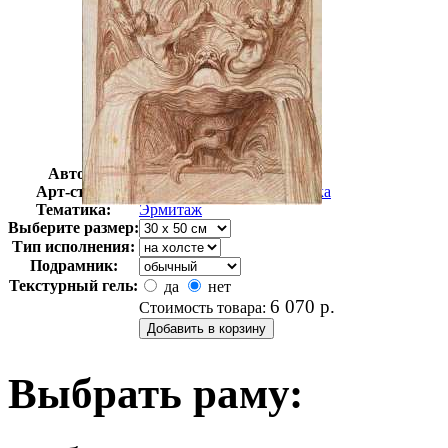
Автор:
Неизвестно
Арт-стиль
Русская живопись XIX века
Тематика:
Эрмитаж
Выберите размер:
Тип исполнения:
Подрамник:
Текстурный гель:
да
нет
6 070
р.
Стоимость товара:
Выбрать раму: