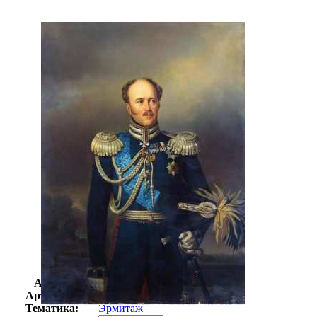
Автор:
Неизвестно
Арт-стиль
Русская живопись XIX века
Тематика:
Эрмитаж