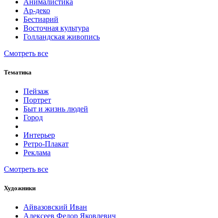
Анималистика
Ар-деко
Бестиарий
Восточная культура
Голландская живопись
Смотреть все
Тематика
Пейзаж
Портрет
Быт и жизнь людей
Город
Интерьер
Ретро-Плакат
Реклама
Смотреть все
Художники
Айвазовский Иван
Алексеев Федор Яковлевич