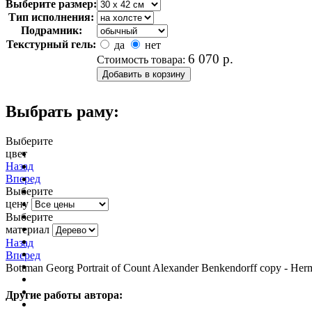
Выберите размер:
Тип исполнения:
Подрамник:
Текстурный гель:
да
нет
6 070
р.
Стоимость товара:
Выбрать раму:
Выберите
цвет
очистить фильтр цвета
Назад
Вперед
Выберите
цену
Выберите
материал
Назад
Вперед
Bottman Georg Portrait of Count Alexander Benkendorff copy - Her
Другие работы автора: