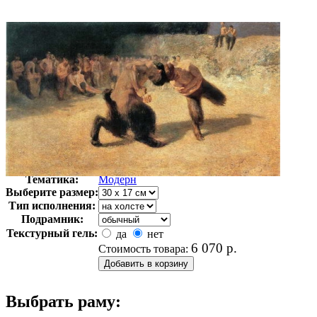
Автор:
Штук Франц фон
Арт-стиль
Немецкая живопись
Тематика:
Модерн
Выберите размер:
Тип исполнения:
Подрамник:
Текстурный гель:
да
нет
6 070
р.
Стоимость товара:
Выбрать раму: