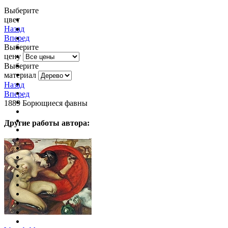
Выберите
цвет
очистить фильтр цвета
Назад
Вперед
Выберите
цену
Выберите
материал
Назад
Вперед
1889 Борющиеся фавны
Другие работы автора: