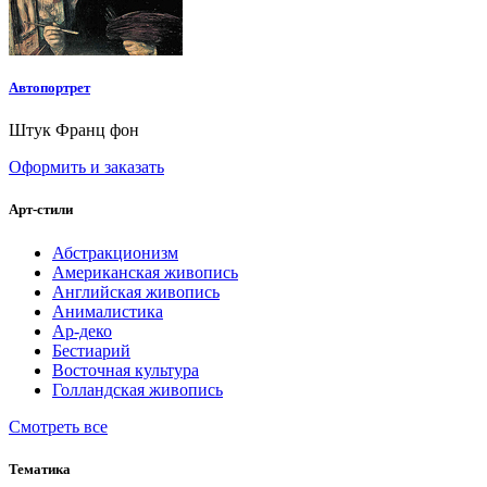
Автопортрет
Штук Франц фон
Оформить и заказать
Арт-стили
Абстракционизм
Американская живопись
Английская живопись
Анималистика
Ар-деко
Бестиарий
Восточная культура
Голландская живопись
Смотреть все
Тематика