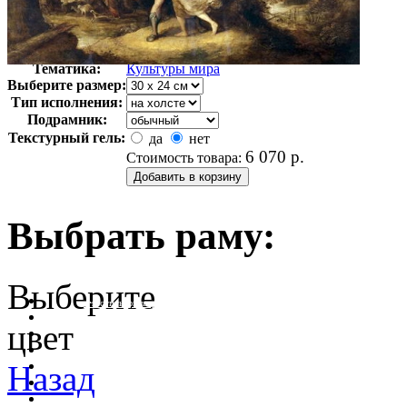
Автор:
Франкен Франс
Арт-стиль
Голландская живопись
Тематика:
Культуры мира
Выберите размер:
Тип исполнения:
Подрамник:
Текстурный гель:
да
нет
6 070
р.
Стоимость товара:
Выбрать раму:
Выберите
очистить фильтр цвета
цвет
Назад