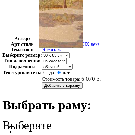
Автор:
Неизвестно
Арт-стиль
Русская живопись XIX века
Тематика:
Эрмитаж
Выберите размер:
Тип исполнения:
Подрамник:
Текстурный гель:
да
нет
6 070
р.
Стоимость товара:
Выбрать раму:
Выберите
очистить фильтр цвета