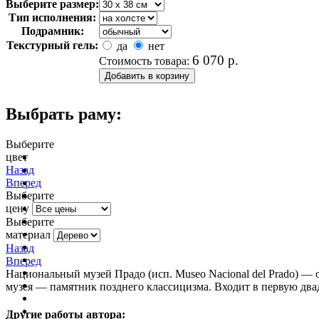
Выберите размер:
Тип исполнения:
Подрамник:
Текстурный гель:
да
нет
6 070
р.
Стоимость товара:
Выбрать раму:
Выберите
цвет
очистить фильтр цвета
Назад
Вперед
Выберите
цену
Выберите
материал
Назад
Вперед
Национальный музей Прадо (исп. Museo Nacional del Prado) —
музея — памятник позднего классицизма. Входит в первую дв
Другие работы автора: