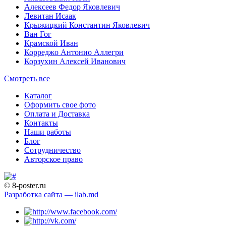
Алексеев Федор Яковлевич
Левитан Исаак
Крыжицкий Константин Яковлевич
Ван Гог
Крамской Иван
Корреджо Антонио Аллегри
Корзухин Алексей Иванович
Смотреть все
Каталог
Оформить свое фото
Оплата и Доставка
Контакты
Наши работы
Блог
Сотрудничество
Авторское право
© 8-poster.ru
Разработка сайта — ilab.md