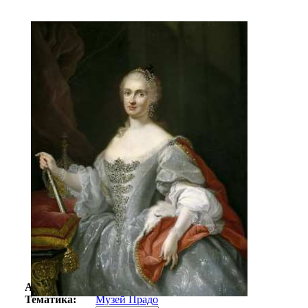
Автор:
Неизвестно
Арт-стиль
Классицизм
Тематика:
Музей Прадо