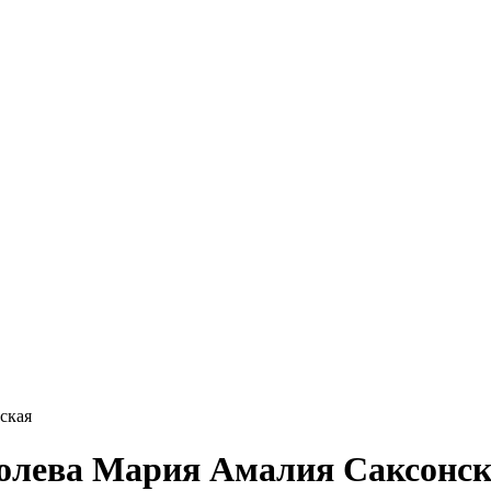
нская
Королева Мария Амалия Саксонс