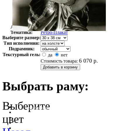
Автор:
Неизвестно
Арт-стиль
Ретро-Плакат
Тематика:
Ретро-Плакат
Выберите размер:
Тип исполнения:
Подрамник:
Текстурный гель:
да
нет
6 070
р.
Стоимость товара:
Выбрать раму:
Выберите
очистить фильтр цвета
цвет