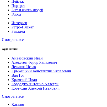
Пейзаж
Портрет
Быт и жизнь людей
Город
Интерьер
Ретро-Плакат
Реклама
Смотреть все
Художники
Айвазовский Иван
Алексеев Федор Яковлевич
Левитан Исаак
Крыжицкий Константин Яковлевич
Ван Гог
Крамской Иван
Корреджо Антонио Аллегри
Корзухин Алексей Иванович
Смотреть все
Каталог