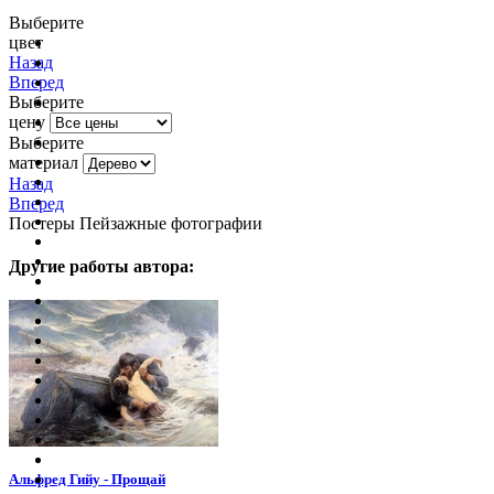
Выберите
цвет
очистить фильтр цвета
Назад
Вперед
Выберите
цену
Выберите
материал
Назад
Вперед
Постеры Пейзажные фотографии
Другие работы автора:
Альфред Гийу - Прощай