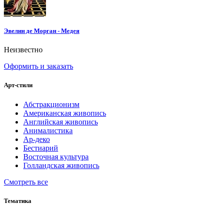
Эвелин де Морган - Медея
Неизвестно
Оформить и заказать
Арт-стили
Абстракционизм
Американская живопись
Английская живопись
Анималистика
Ар-деко
Бестиарий
Восточная культура
Голландская живопись
Смотреть все
Тематика