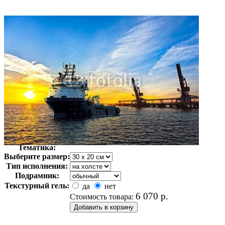
Автор:
Неизвестно
Арт-стиль
Фотография
Тематика:
Выберите размер:
Тип исполнения:
Подрамник:
Текстурный гель:
да
нет
6 070
р.
Стоимость товара: