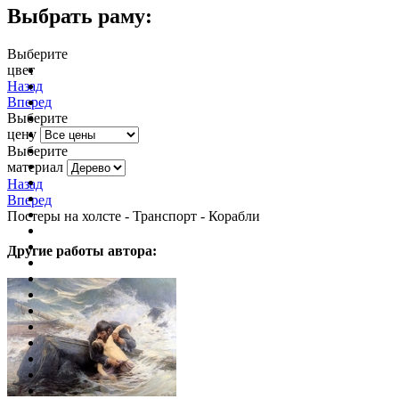
Выбрать раму:
Выберите
цвет
очистить фильтр цвета
Назад
Вперед
Выберите
цену
Выберите
материал
Назад
Вперед
Постеры на холсте - Транспорт - Корабли
Другие работы автора: