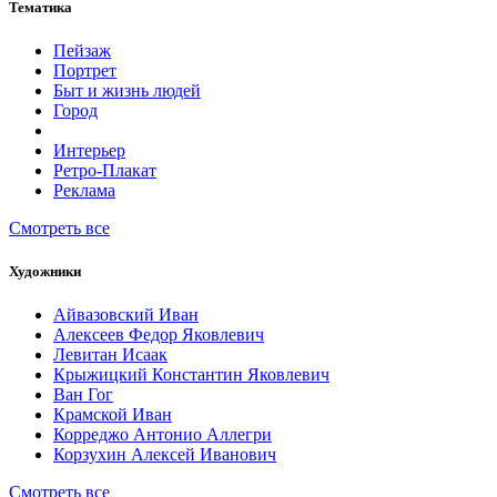
Тематика
Пейзаж
Портрет
Быт и жизнь людей
Город
Интерьер
Ретро-Плакат
Реклама
Смотреть все
Художники
Айвазовский Иван
Алексеев Федор Яковлевич
Левитан Исаак
Крыжицкий Константин Яковлевич
Ван Гог
Крамской Иван
Корреджо Антонио Аллегри
Корзухин Алексей Иванович
Смотреть все