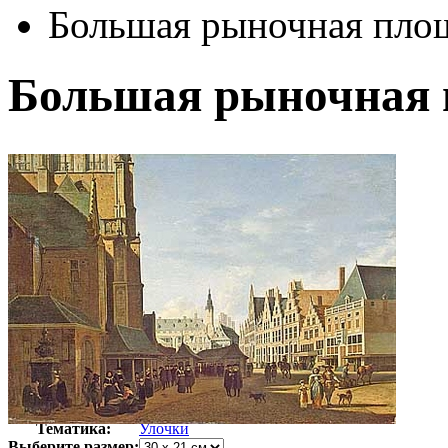
Большая рыночная пло
Большая рыночная 
Автор:
Беркхейде Геррит
Арт-стиль
Итальянская живопись
Тематика:
Улочки
Выберите размер: