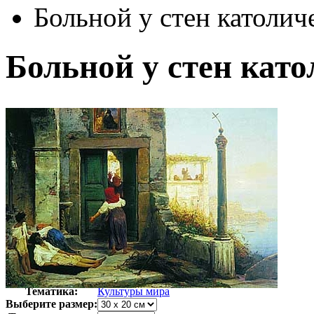
Больной у стен католич
Больной у стен кат
Автор:
Бронников Федор Андреевич
Арт-стиль
Передвижники
Тематика:
Культуры мира
Выберите размер: