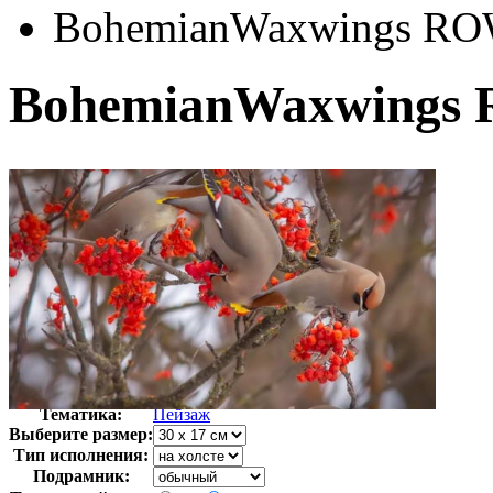
BohemianWaxwings R
BohemianWaxwings
Автор:
Неизвестно
Арт-стиль
Фотография
Тематика:
Пейзаж
Выберите размер:
Тип исполнения:
Подрамник: