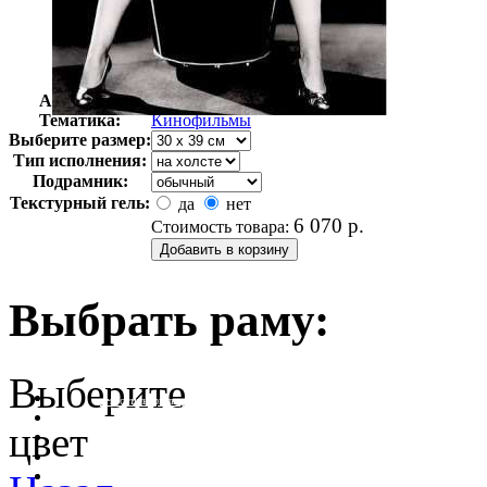
Автор:
Неизвестно
Арт-стиль
Ретро-Фотографии
Тематика:
Кинофильмы
Выберите размер:
Тип исполнения:
Подрамник:
Текстурный гель:
да
нет
6 070
р.
Стоимость товара:
Выбрать раму:
Выберите
очистить фильтр цвета
цвет