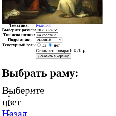
Автор:
Бартоломе Эстебан
Арт-стиль
Возрождение
Тематика:
Религия
Выберите размер:
Тип исполнения:
Подрамник:
Текстурный гель:
да
нет
6 070
р.
Стоимость товара:
Выбрать раму:
Выберите
очистить фильтр цвета
цвет
Назад