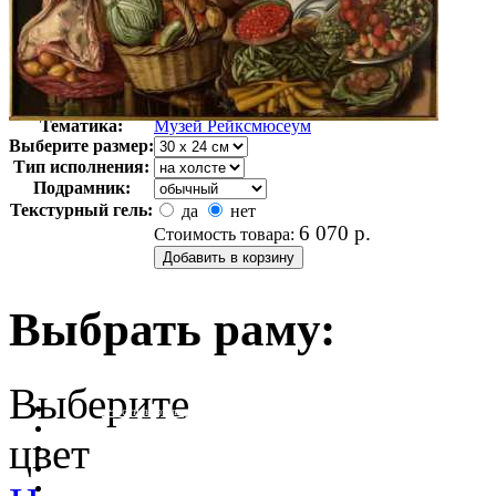
Автор:
Неизвестно
Арт-стиль
Голландская живопись
Тематика:
Музей Рейксмюсеум
Выберите размер:
Тип исполнения:
Подрамник:
Текстурный гель:
да
нет
6 070
р.
Стоимость товара:
Выбрать раму:
Выберите
очистить фильтр цвета
цвет